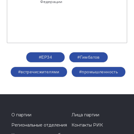
Федерации
#ЕР34
#Гимбатов
#встречисжителями
#промышленность
О партии
Лица партии
Региональные отделения
Контакты РИК