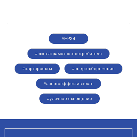
#ЕР34
#школаграмотногопотребителя
#партпроекты
#энергосбережение
#энергоэффективность
#уличное освещение