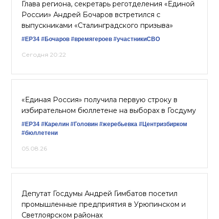
Глава региона, секретарь реготделения «Единой
России» Андрей Бочаров встретился с
выпускниками «Сталинградского призыва»
#ЕР34
#Бочаров
#времягероев
#участникиСВО
Сегодня 20:22
«Единая Россия» получила первую строку в
избирательном бюллетене на выборах в Госдуму
#ЕР34
#Карелин
#Головин
#жеребьевка
#Центризбирком
#бюллетени
05.08.26
Депутат Госдумы Андрей Гимбатов посетил
промышленные предприятия в Урюпинском и
Светлоярском районах