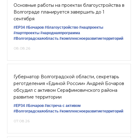
Основные работы на проектах благоустройства в
Волгограде планируется завершить до 1
сентября
#ЕР34
#Бочаров
#благоустройство
#нацпроекты
#партпроекты
#народнаяпрограмма
#Волгоградскаяобласть
#комплексноеразвитиетерриторий
08.08.26
Губернатор Волгоградской области, секретарь
реготделения «Единой России» Андрей Бочаров
обсудил с активом Серафимовичского района
развитие территории
#ЕР34
#Бочаров
#встреча с активом
#Волгоградскаяобласть
#комплексноеразвитиетерриторий
07.08.26