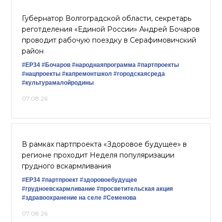
Губернатор Волгоградской области, секретарь
реготделения «Единой России» Андрей Бочаров
проводит рабочую поездку в Серафимовичский
район
#ЕР34
#Бочаров
#народнаяпрограмма
#партпроекты
#нацпроекты
#капремонтшкол
#городскаясреда
#культурамалойродины
07.08.26
В рамках партпроекта «Здоровое будущее» в
регионе проходит Неделя популяризации
грудного вскармливания
#ЕР34
#партпроект
#здоровоебудущее
#грудноевскармливание
#просветительская акция
#здравоохранение на селе
#Семенова
07.08.26