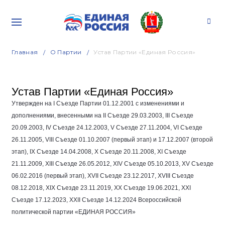
Главная
О Партии
Устав Партии «Единая Россия»
Устав Партии «Единая Россия»
Утвержден на I Съезде Партии
01.12.2001
с изменениями и
дополнениями, внесенными на II Съезде
29.03.2003
, III Съезде
20.09.2003
, IV Съезде
24.12.2003
, V Съезде
27.11.2004
, VI Съезде
26.11.2005
, VIII Съезде
01.10.2007
(первый этап) и
17.12.2007
(второй
этап), IX Съезде
14.04.2008
, Х Съезде
20.11.2008
, ХI Съезде
21.11.2009
, ХIII Съезде
26.05.2012
, ХIV Съезде
05.10.2013
, ХV Съезде
06.02.2016
(первый этап), XVII Съезде
23.12.2017
, XVIII Съезде
08.12.2018
, XIX Съезде
23.11.2019
, XX Съезде
19.06.2021
, XXI
Съезде
17.12.2023
, XXII Съезде
14.12.2024
Всероссийской
политической партии «ЕДИНАЯ РОССИЯ»