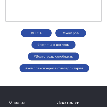
#ЕР34
#Бочаров
#встреча с активом
#Волгоградскаяобласть
#комплексноеразвитиетерриторий
О партии
Лица партии