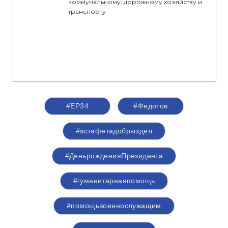
коммунальному, дорожному хозяйству и
транспорту
#ЕР34
#Федотов
#эстафетадобрыхдел
#ДеньрожденияПрезидента
#гуманитарнаяпомощь
#помощьвоеннослужащим