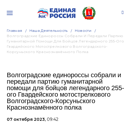
Главная
Наша Деятельность
Новости
Волгоградские Единороссы Собрали И Передали Партию
Гуманитарной Помощи Для Бойцов Легендарного 255-Ого
Гвардейского Мотострелкового Волгоградского-
Корсуньского Краснознамённого Полка
Волгоградские единороссы собрали и
передали партию гуманитарной
помощи для бойцов легендарного 255-
ого Гвардейского мотострелкового
Волгоградского-Корсуньского
Краснознамённого полка
07 октября 2023,
09:42