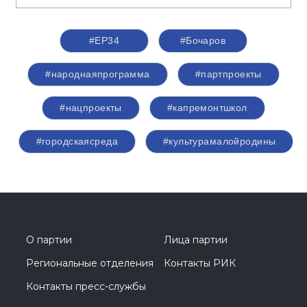
#ЕР34
#Бочаров
#народнаяпрограмма
#партпроекты
#нацпроекты
#капремонтшкол
#городскаясреда
#культурамалойродины
О партии
Лица партии
Региональные отделения
Контакты РИК
Контакты пресс-службы