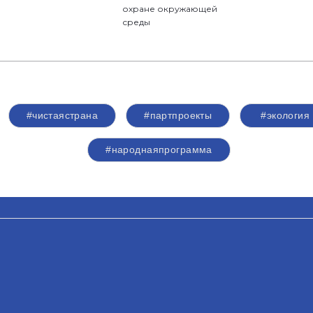
охране окружающей
среды
#чистаястрана
#партпроекты
#экология
#народнаяпрограмма