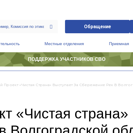
Обращение
тельность
Местные отделения
Приемная
ПОДДЕРЖКА УЧАСТНИКОВ СВО
ственной приемной Председателя Партии
Президиум регионального политического совета
й Проект «Чистая Страна» Выступает За Сбережение Рек В Волго
т «Чистая страна» 
в Волгоградской об