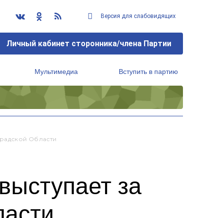
Версия для слабовидящих
Личный кабинет сторонника/члена Партии
Мультимедиа
Вступить в партию
Региональный исполнительный комитет
градской Области
выступает за
ласти