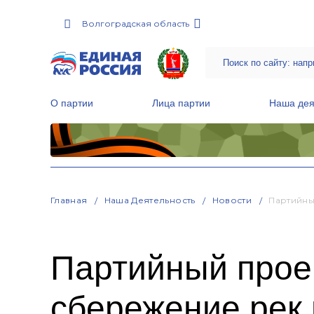
Волгоградская область
О партии
Лица партии
Наша дея
Местные общественные приемные Партии
Руководитель Региональной обще
Народная программа «Единой России»
Главная
Наша Деятельность
Новости
Партийны
Партийный проек
сбережение рек 