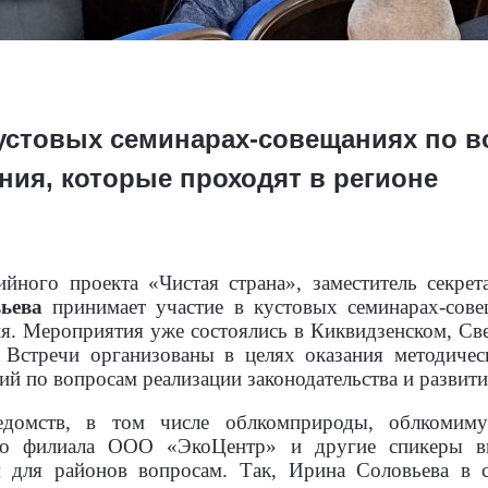
кустовых семинарах-совещаниях по 
ния, которые проходят в регионе
йного проекта «Чистая страна», заместитель секрет
ьева
принимает участие в кустовых семинарах-сов
ия. Мероприятия уже состоялись в Киквидзенском, Св
. Встречи организованы в целях оказания методиче
й по вопросам реализации законодательства и развити
едомств, в том числе облкомприроды, облкомимущ
ого филиала ООО «ЭкоЦентр» и другие спикеры в
 для районов вопросам. Так, Ирина Соловьева в с