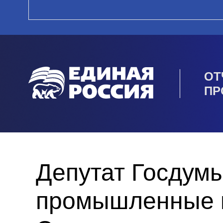
ОТ
ПР
Депутат Госдум
промышленные п