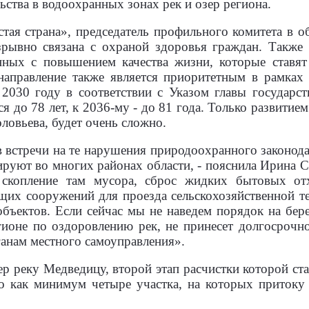
ьства в водоохранных зонах рек и озер региона.
стая страна», председатель профильного комитета в 
зрывно связана с охраной здоровья граждан. Также
анных с повышением качества жизни, которые ставя
 направление также является приоритетным в рамках
 2030 году в соответствии с Указом главы государс
 до 78 лет, к 2036-му - до 81 года. Только развитие
ловьева, будет очень сложно.
 встречи на те нарушения природоохранного законода
ируют во многих районах области, - пояснила Ирина С
 скопление там мусора, сброс жидких бытовых отх
их сооружений для проезда сельскохозяйственной те
бъектов. Если сейчас мы не наведем порядок на бере
гионе по оздоровлению рек, не принесет долгосрочн
ганам местного самоуправления».
р реку Медведицу, второй этап расчистки которой ста
о как минимум четыре участка, на которых притоку 