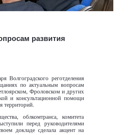
вопросам развития
аря Волгоградского реготделения
ещаниях по актуальным вопросам
етлоярском, Фроловском и других
ской и консультационной помощи
я территорий.
ества, облкомтранса, комитета
ыступили перед руководителями
воем докладе сделала акцент на