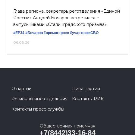
Глава региона, секретарь реготделения «Единой
России» Андрей Бочаров встретился с
выпускниками «Сталинградского призыва»
#ЕР34
#Бочаров
#времягероев
#участникиСВО
06.08.26
О партии
Лица партии
Региональные отделения
Контакты РИК
Контакты пресс-службы
Общественная приемная
+7(8442)33-16-84