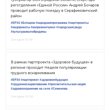
реготделения «Единой России» Андрей Бочаров
проводит рабочую поездку в Серафимовичский
район
#ЕР34
#Бочаров
#народнаяпрограмма
#партпроекты
#нацпроекты
#капремонтшкол
#городскаясреда
#культурамалойродины
Сегодня 10:45
В рамках партпроекта «Здоровое будущее» в
регионе проходит Неделя популяризации
грудного вскармливания
#ЕР34
#партпроект
#здоровоебудущее
#грудноевскармливание
#просветительская акция
#здравоохранение на селе
#Семенова
Сегодня 10:00