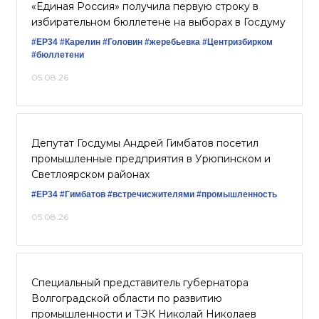
«Единая Россия» получила первую строку в
избирательном бюллетене на выборах в Госдуму
#ЕР34
#Карелин
#Головин
#жеребьевка
#Центризбирком
#бюллетени
05.08.26
Депутат Госдумы Андрей Гимбатов посетил
промышленные предприятия в Урюпинском и
Светлоярском районах
#ЕР34
#Гимбатов
#встречисжителями
#промышленность
05.08.26
Специальный представитель губернатора
Волгоградской области по развитию
промышленности и ТЭК Николай Николаев