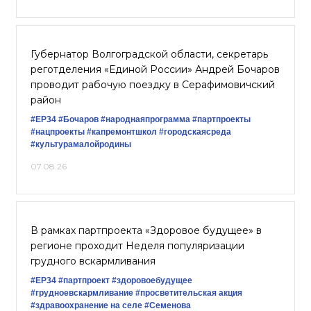
Губернатор Волгоградской области, секретарь
реготделения «Единой России» Андрей Бочаров
проводит рабочую поездку в Серафимовичский
район
#ЕР34
#Бочаров
#народнаяпрограмма
#партпроекты
#нацпроекты
#капремонтшкол
#городскаясреда
#культурамалойродины
07.08.26
В рамках партпроекта «Здоровое будущее» в
регионе проходит Неделя популяризации
грудного вскармливания
#ЕР34
#партпроект
#здоровоебудущее
#грудноевскармливание
#просветительская акция
#здравоохранение на селе
#Семенова