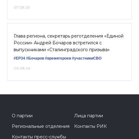
07.08.26
Глава региона, секретарь реготделения «Единой
России» Андрей Бочаров встретился с
выпускниками «Сталинградского призыва»
#ЕР34
#Бочаров
#времягероев
#участникиСВО
06.08.26
О партии
Лица партии
Региональные отделения
Контакты РИК
Контакты пресс-службы