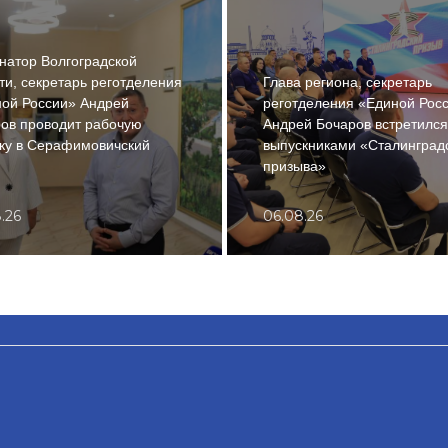
натор Волгоградской
ти, секретарь реготделения
Глава региона, секретарь
ой России» Андрей
реготделения «Единой Рос
ов проводит рабочую
Андрей Бочаров встретился
ку в Серафимовичский
выпускниками «Сталинград
н
призыва»
.26
06.08.26