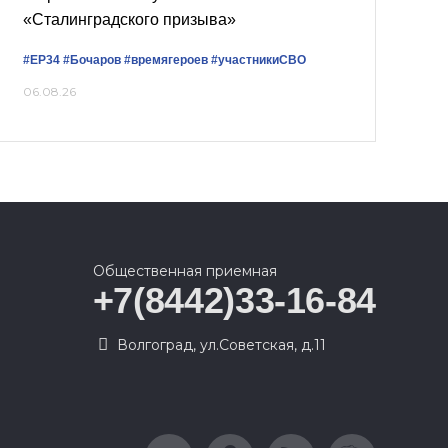
«Сталинградского призыва»
#ЕР34
#Бочаров
#времягероев
#участникиСВО
06.08.26
Общественная приемная
+7(8442)33-16-84
Волгоград, ул.Советская, д.11