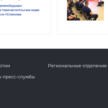
оровоебудущее
е
#просветительская акция
еле
#Семенова
ртии
Региональные отделения
ы пресс-службы