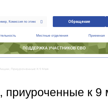
Обращение
тельность
Местные отделения
Приемная
ПОДДЕРЖКА УЧАСТНИКОВ СВО
ственной приемной Председателя Партии
Президиум регионального политического совета
Акции, Приуроченные К 9 Мая
 приуроченные к 9 