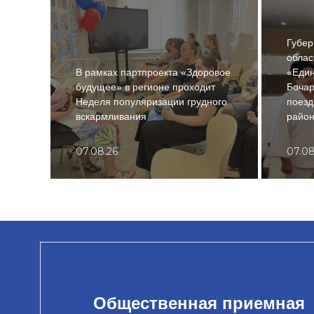
Губер
облас
В рамках партпроекта «Здоровое
«Един
будущее» в регионе проходит
Бочар
Неделя популяризации грудного
поезд
вскармливания
райо
07.08.26
07.08
Общественная приемная