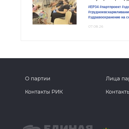
#ЕР34
#партпроект
#зд
#грудноевскармливани
#здравоохранение на с
07.08.26
О партии
Лица па
Контакты РИК
Контакт