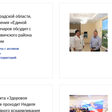
радской области,
ления «Единой
чаров обсудил с
вичского района
ии
ча с активом
ь
территорий
екта «Здоровое
е проходит Неделя
удного вскармливания