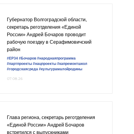
Губернатор Волгоградской области,
секретарь реготделения «Единой
России» Андрей Бочаров проводит
рабочую поездку в Серафимовичский
район
#ЕР34
#Бочаров
#народнаяпрограмма
#партпроекты
#нацпроекты
#капремонтшкол
#городскаясреда
#культурамалойродины
07.08.26
Глава региона, секретарь реготделения
«Единой России» Андрей Бочаров
встретился с выпускниками