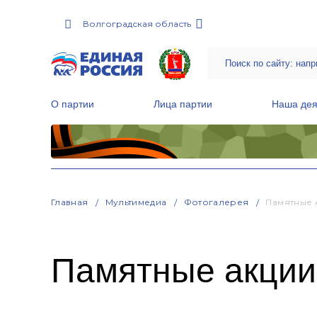
Волгоградская область
О партии
Лица партии
Наша дея
Местные общественные приемные Партии
Руководитель Региональной обще
Народная программа «Единой России»
Главная
Мультимедиа
Фотогалерея
Памятные 
Памятные акции,