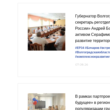
Губернатор Волгог
секретарь реготде
России» Андрей Бо
активом Серафимо
развитие территор
#ЕР34
#Бочаров
#встре
#Волгоградскаяобласт
#комплексноеразвитие
07.08.26
В рамках партпро
будущее» в регион
популяризации гр