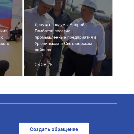
Депу
Депутат Госдумы Андрей
Гимб
сии»
Гимбатов посетил
пот
 с
промышленные предприятия в
агр
ского
Урюпинском и Светлоярском
Ново
районах
рай
05.08.26
04.0
Создать обращение