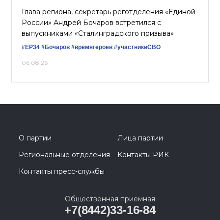
Глава региона, секретарь реготделения «Единой
России» Андрей Бочаров встретился с
выпускниками «Сталинградского призыва»
#ЕР34
#Бочаров
#времягероев
#участникиСВО
06.08.26
О партии
Лица партии
Региональные отделения
Контакты РИК
Контакты пресс-службы
Общественная приемная
+7(8442)33-16-84