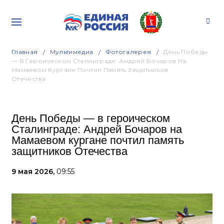
Главная
Мультимедиа
Фотогалерея
День Победы
— В Героическом Сталинграде: Андрей Бочаров На
Мамаевом Кургане Почтил Память Защитников
Отечества
День Победы — в героическом
Сталинграде: Андрей Бочаров на
Мамаевом кургане почтил память
защитников Отечества
9 мая 2026,
09:55