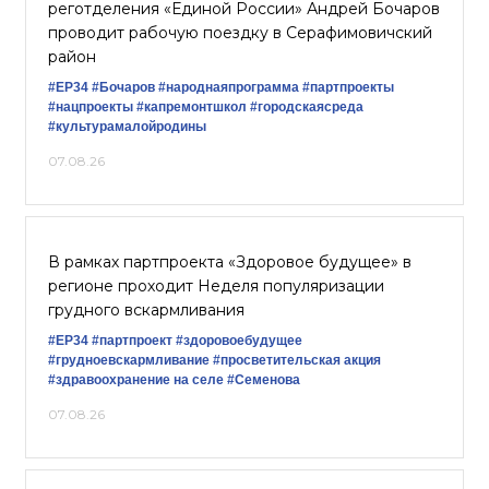
реготделения «Единой России» Андрей Бочаров
проводит рабочую поездку в Серафимовичский
район
#ЕР34
#Бочаров
#народнаяпрограмма
#партпроекты
#нацпроекты
#капремонтшкол
#городскаясреда
#культурамалойродины
07.08.26
В рамках партпроекта «Здоровое будущее» в
регионе проходит Неделя популяризации
грудного вскармливания
#ЕР34
#партпроект
#здоровоебудущее
#грудноевскармливание
#просветительская акция
#здравоохранение на селе
#Семенова
07.08.26