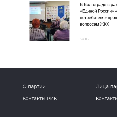
В Волгограде в ра
«Единой России» 
потребителя» про
вопросам ЖКХ
30.11.21
О партии
Лица па
Контакты РИК
Контакт