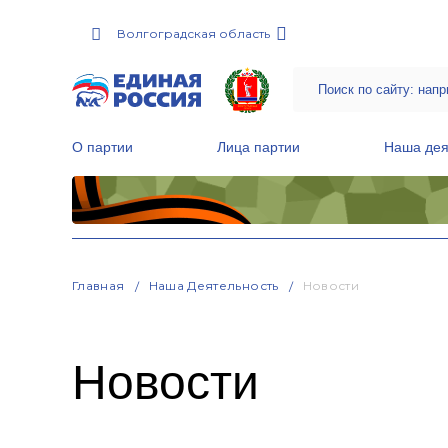
Волгоградская область
О партии
Лица партии
Наша дея
Местные общественные приемные Партии
Руководитель Региональной обще
Народная программа «Единой России»
Главная
Наша Деятельность
Новости
Новости