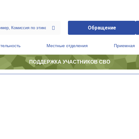
Обращение
тельность
Местные отделения
Приемная
ПОДДЕРЖКА УЧАСТНИКОВ СВО
ственной приемной Председателя Партии
Президиум регионального политического совета