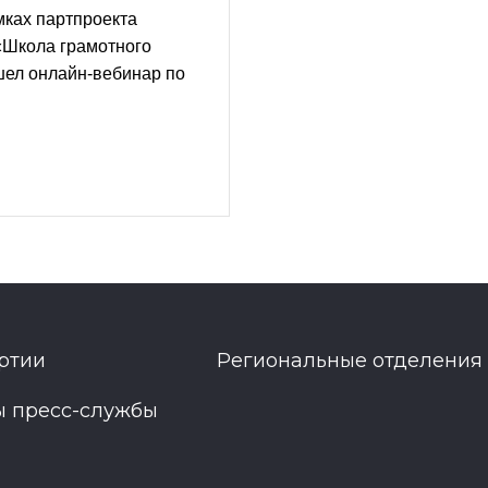
мках партпроекта
«Школа грамотного
шел онлайн-вебинар по
ртии
Региональные отделения
ы пресс-службы