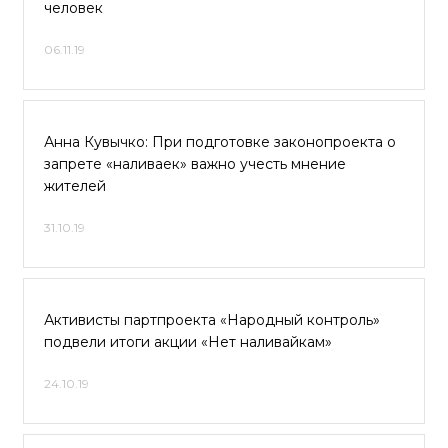
человек
06.11.19
Анна Кувычко: При подготовке законопроекта о
запрете «наливаек» важно учесть мнение
жителей
31.10.19
Активисты партпроекта «Народный контроль»
подвели итоги акции «Нет наливайкам»
24.10.19