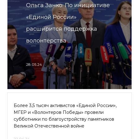
Ольга Занко: По инициативе
«Единой России»
расширится поддержка
волонтёрства
28.05.24
Более 3,5 тысяч активистов «Единой России»,
МГЕР и «Волонтеров Победы» провели
субботники по благоустройству памятников
Великой Отечественной войне
22.04.24