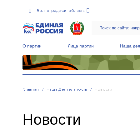
Волгоградская область
О партии
Лица партии
Наша дея
Местные общественные приемные Партии
Руководитель Региональной обще
Народная программа «Единой России»
Главная
Наша Деятельность
Новости
Новости