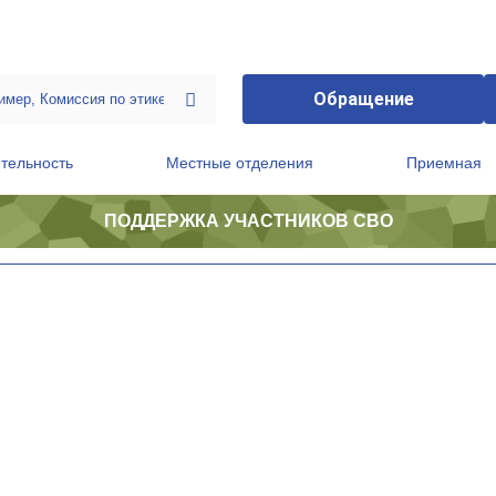
Обращение
тельность
Местные отделения
Приемная
ПОДДЕРЖКА УЧАСТНИКОВ СВО
ственной приемной Председателя Партии
Президиум регионального политического совета