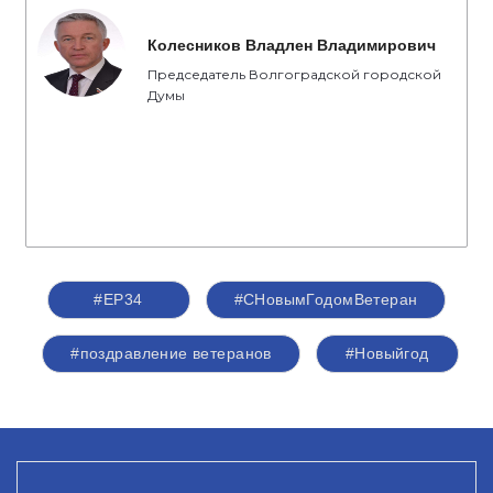
Колесников Владлен Владимирович
Председатель Волгоградской городской
Думы
#ЕР34
#СНовымГодомВетеран
#поздравление ветеранов
#Новыйгод