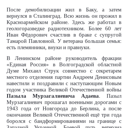
После демобилизации жил в Баку, а затем
вернулся в Сталинград. Всю жизнь он прожил в
Красноармейском районе. Здесь же работал в
геологоразведке радиотехником. Более 60 лет
Иван Фёдорович счастлив в браке с супругой
Тамарой Павловной. У ветерана большая семья:
есть племянники, внуки и правнуки.
В Ленинском районе руководитель фракции
«Единая Россия» в Волгоградской областной
Думе Михаил Струк совместно с секретарем
местного отделения партии Андреем Денисовым
навестили и поздравили с наступающим Новым
годом участника Великой Отечественной войны
Пазыла Мурзагалиевича Адаева
. Пазыл
Мурзагалиевич прошагал военными дорогами с
1943 года от Новгорода до Берлина, а после
окончания Великой Отечественной ещё три года
боролся с бандформированиями на границе с
Западной Украиной. Боевой путь ветерана