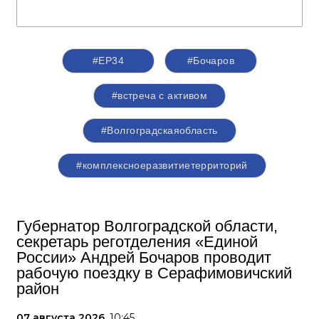
#ЕР34
#Бочаров
#встреча с активом
#Волгоградскаяобласть
#комплексноеразвитиетерриторий
Губернатор Волгоградской области,
секретарь реготделения «Единой
России» Андрей Бочаров проводит
рабочую поездку в Серафимовичский
район
07 августа 2026,
10:45