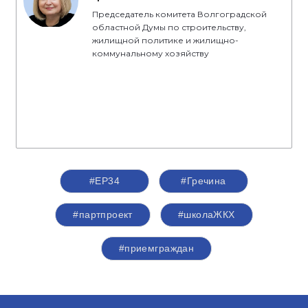
Председатель комитета Волгоградской
областной Думы по строительству,
жилищной политике и жилищно-
коммунальному хозяйству
#ЕР34
#Гречина
#партпроект
#школаЖКХ
#приемграждан