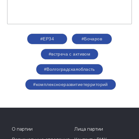
#ЕР34
#Бочаров
#встреча с активом
#Волгоградскаяобласть
#комплексноеразвитиетерриторий
О партии
Лица партии