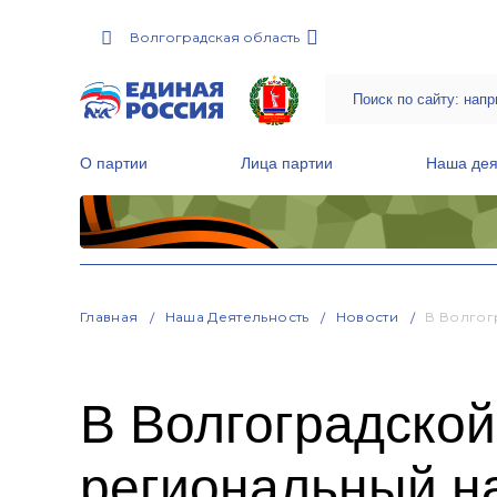
Волгоградская область
О партии
Лица партии
Наша дея
Местные общественные приемные Партии
Руководитель Региональной обще
Народная программа «Единой России»
Главная
Наша Деятельность
Новости
В Волгог
В Волгоградской
региональный н