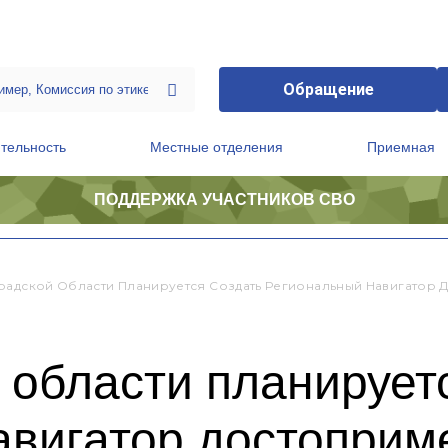
Обращение
тельность
Местные отделения
Приемная
ПОДДЕРЖКА УЧАСТНИКОВ СВО
ственной приемной Председателя Партии
Президиум регионального политического совета
радской Области Планируется Создать Региональный Навигатор 
 области планирует
авигатор достоприм