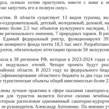
урса, осенью хотим приступить вместе с вами к е
уже запустить его в полную силу».
остям. В области существует 13 видов туризма, вкл
о-оздоровительный, детский, молодежный, деловой, 
жено более 2,5 тыс объектов культурного наследия, 
 регионального значения, 7 природных парков. В ре
й Единый федеральный реестр, функционируют 39
 номерного фонда почти 18,5 тыс мест. Разработано
уктов, обязательную аттестацию прошли 58 экскурсов
ошла в 38 регионов РФ, которые в 2023-2024 годах 
ых модульных отелей. Четыре проекта будут реа
айонах области. В 2023 году из федерального бюдж
офинансирование областного бюджета за два года сос
е туристические объекты общей вместимостью более 2
лены лучшие практики в сфере оказания санаторно-к
ия для туристов является богатое своими лечебн
которым расположен одноименный санаторно-курортн
 ее руководитель Александр Антоненко. По мнению у