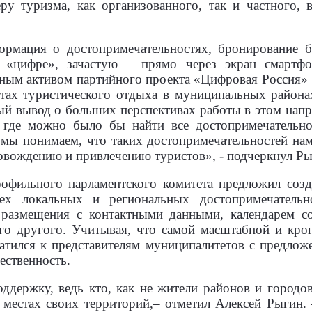
ру туризма, как организованного, так и частного, в
ормация о достопримечательностях, бронирование б
в «цифре», зачастую – прямо через экран смартф
ьным активом партийного проекта «Цифровая Россия» 
тах туристического отдыха в муниципальных районах
й вывод о больших перспективах работы в этом напра
, где можно было бы найти все достопримечательнос
 мы понимаем, что таких достопримечательностей н
вождению и привлечению туристов», - подчеркнул Ры
рофильного парламентского комитета предложил созд
ех локальных и региональных достопримечательно
 размещения с контактными данными, календарем с
го другого. Учитывая, что самой масштабной и кроп
атился к представителям муниципалитетов с предложе
ественность.
ддержку, ведь кто, как не жители районов и городов
 местах своих территорий,– отметил Алексей Рыгин