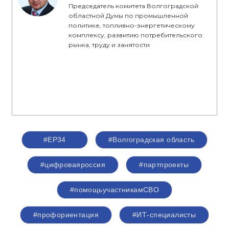
Председатель комитета Волгоградской
областной Думы по промышленной
политике, топливно-энергетическому
комплексу, развитию потребительского
рынка, труду и занятости
#ЕР34
#Волгоградская область
#цифроваяроссия
#партпроекты
#помощьучастникамСВО
#профориентация
#ИТ-специалисты