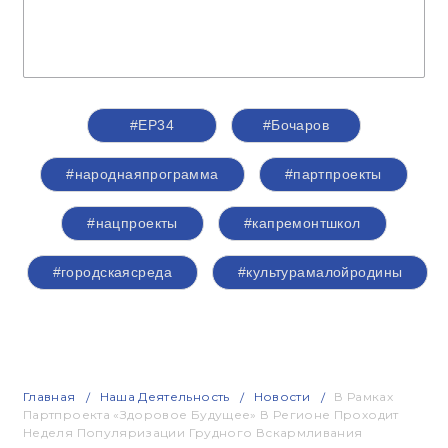
#ЕР34
#Бочаров
#народнаяпрограмма
#партпроекты
#нацпроекты
#капремонтшкол
#городскаясреда
#культурамалойродины
Главная
Наша Деятельность
Новости
В Рамках
Партпроекта «Здоровое Будущее» В Регионе Проходит
Неделя Популяризации Грудного Вскармливания