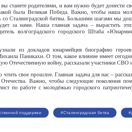
 вы станете родителями, и вам нужно будет донести с
какой была Великая Победа. Важно, чтобы наша мол
сь со Сталинградской битвы. Большими шагами мы дошл
будет за нами. Наша главная задача – вырастить эт
одитель волгоградского городского Штаба «Юнарми
 узнали из докладов юнармейцев биографию герое
ихаила Паникахи. О том, какое влияние имеет сегодн
ую Отечественную войну, рассказали участники СВО и
чтить свое прошлое. Главная задача для нас – расска
 Отечества. Важно, чтобы следующие поколения пом
алист по работе с молодёжью городского патриотич
ственной поддержки
#Сталинградская битва
#