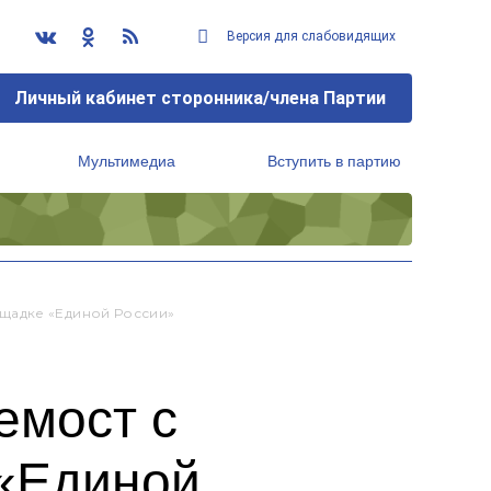
Версия для слабовидящих
Личный кабинет сторонника/члена Партии
Мультимедиа
Вступить в партию
Региональный исполнительный комитет
щадке «Единой России»
емост с
 «Единой