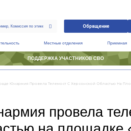
Обращение
тельность
Местные отделения
Приемная
ПОДДЕРЖКА УЧАСТНИКОВ СВО
ственной приемной Председателя Партии
Президиум регионального политического совета
раде Юнармия Провела Телемост С Херсонской Областью На Пло
нармия провела тел
астью на площадке