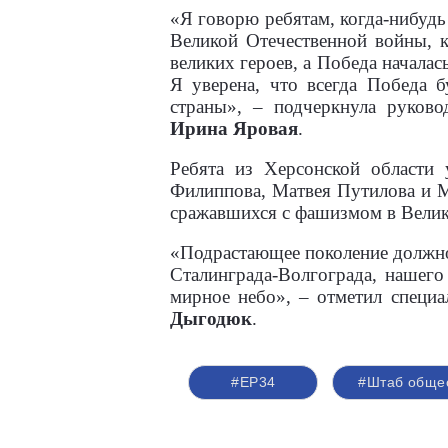
«Я говорю ребятам, когда-нибудь
Великой Отечественной войны, 
великих героев, а Победа начала
Я уверена, что всегда Победа 
страны», – подчеркнула руков
Ирина Яровая
.
Ребята из Херсонской области
Филиппова, Матвея Путилова и М
сражавшихся с фашизмом в Велик
«Подрастающее поколение должно 
Сталинграда-Волгограда, нашего
мирное небо», – отметил специ
Дыгодюк
.
#ЕР34
#Штаб обще