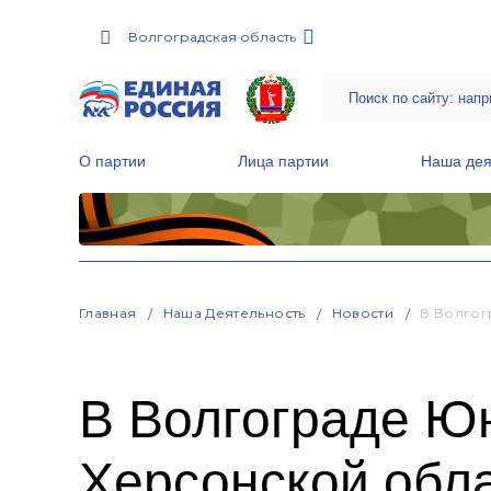
Волгоградская область
О партии
Лица партии
Наша дея
Местные общественные приемные Партии
Руководитель Региональной обще
Народная программа «Единой России»
Главная
Наша Деятельность
Новости
В Волгог
В Волгограде Ю
Херсонской обл