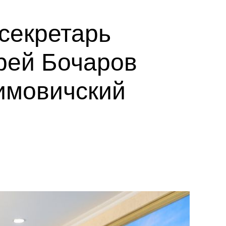
 секретарь
рей Бочаров
имовичский