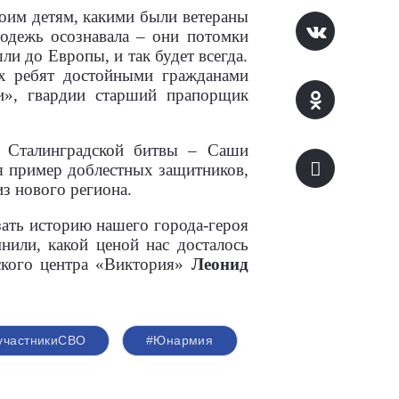
воим детям, какими были ветераны
одежь осознавала – они потомки
и до Европы, и так будет всегда.
их ребят достойными гражданами
и», гвардии старший прапорщик
в Сталинградской битвы – Саши
я пример доблестных защитников,
з нового региона.
зать историю нашего города-героя
нили, какой ценой нас досталось
еского центра «Виктория»
Леонид
участникиСВО
#Юнармия