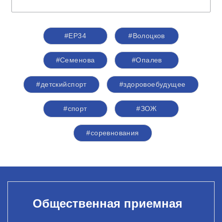
#ЕР34
#Волоцков
#Семенова
#Опалев
#детскийспорт
#здоровоебудущее
#спорт
#ЗОЖ
#соревнования
Общественная приемная