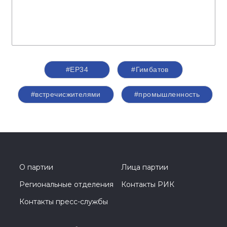
#ЕР34
#Гимбатов
#встречисжителями
#промышленность
О партии
Лица партии
Региональные отделения
Контакты РИК
Контакты пресс-службы