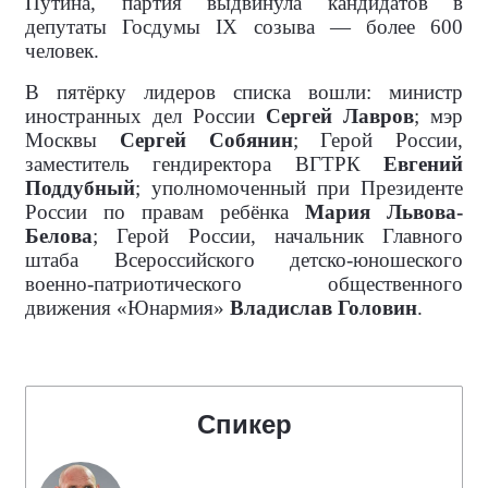
Путина, партия выдвинула кандидатов в
депутаты Госдумы IX созыва — более 600
человек.
В пятёрку лидеров списка вошли: министр
иностранных дел России
Сергей Лавров
; мэр
Москвы
Сергей Собянин
; Герой России,
заместитель гендиректора ВГТРК
Евгений
Поддубный
; уполномоченный при Президенте
России по правам ребёнка
Мария Львова-
Белова
; Герой России, начальник Главного
штаба Всероссийского детско-юношеского
военно-патриотического общественного
движения «Юнармия»
Владислав Головин
.
Спикер