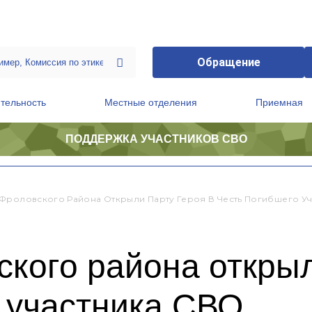
Обращение
тельность
Местные отделения
Приемная
ПОДДЕРЖКА УЧАСТНИКОВ СВО
ственной приемной Председателя Партии
Президиум регионального политического совета
Фроловского Района Открыли Парту Героя В Честь Погибшего У
кого района открыл
 участника СВО