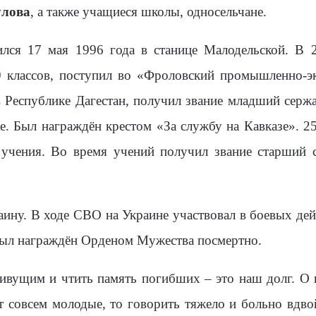
улова
, а также учащиеся школы, односельчане.
ился 17 мая 1996 года в станице Малодельской. В 
 классов, поступил во «Фроловский промышленно-э
 Республике Дагестан, получил звание младший сержа
е. Был награждён крестом «За службу на Кавказе». 2
 учения. Во время учений получил звание старший 
аину. В ходе СВО на Украине участвовал в боевых дей
Был награждён Орденом Мужества посмертно.
ивущим и чтить память погибших – это наш долг. О п
т совсем молодые, то говорить тяжело и больно вдво