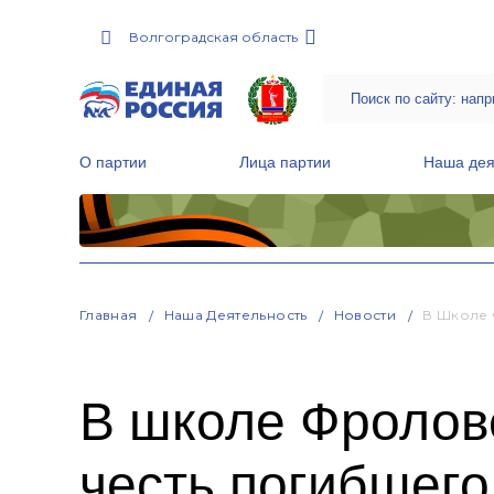
Волгоградская область
О партии
Лица партии
Наша дея
Местные общественные приемные Партии
Руководитель Региональной обще
Народная программа «Единой России»
Главная
Наша Деятельность
Новости
В Школе 
В школе Фроловс
честь погибшего