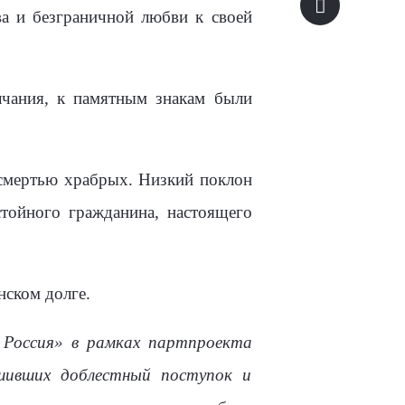
ва и безграничной любви к своей
чания, к памятным знакам были
 смертью храбрых. Низкий поклон
стойного гражданина, настоящего
нском долге.
 Россия» в рамках партпроекта
ршивших доблестный поступок и