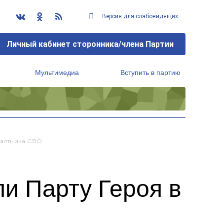
Версия для слабовидящих
Личный кабинет сторонника/члена Партии
Мультимедиа
Вступить в партию
Региональный исполнительный комитет
частника СВО
и Парту Героя в