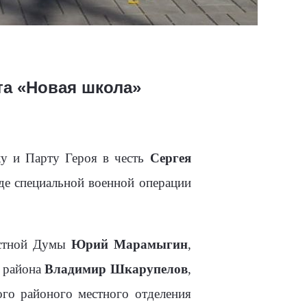
та «Новая школа»
у и Парту Героя в честь
Сергея
де специальной военной операции
астной Думы
Юрий Марамыгин
,
а района
Владимир Шкарупелов
,
ого районого местного отделения