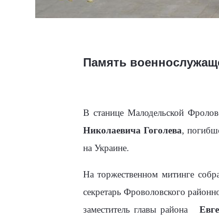
Память военнослужаще
В станице Малодельской Фролов
Николаевича Гоголева
, погибш
на Украине.
На торжественном митинге собра
секретарь Фроволовского районно
заместитель главы района
Евг