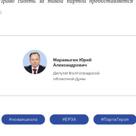
Право сидеть за такой партой предоставляется 
.
Марамыгин Юрий
Александрович
Депутат Волгоградской
областной Думы
#новаяшкола
#ЕР34
#ПартаГероя