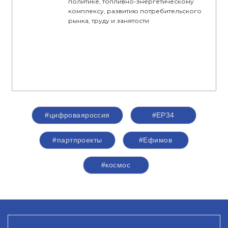
политике, топливно-энергетическому
комплексу, развитию потребительского
рынка, труду и занятости
#цифроваяроссия
#ЕР34
#партпроекты
#Ефимов
#космос