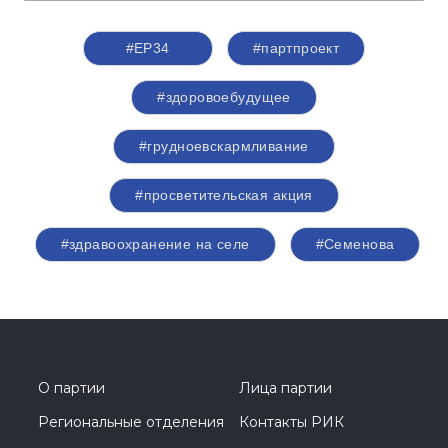
#ЕР34
#партпроект
#здоровоебудущее
#грудноевскармливание
#просветительская акция
#здравоохранение на селе
#Семенова
О партии
Лица партии
Региональные отделения
Контакты РИК