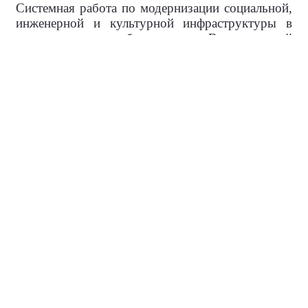
Системная работа по модернизации социальной,
инженерной и культурной инфраструктуры в
муниципальных образованиях Волгоградской
области продолжается — задачи по повышению
качества жизни жителей губернатор держит на
личном контроле.
Спикер
Бочаров Андрей Иванович
Губернатор Волгоградской области,
Секретарь Волгоградского
регионального отделения Партии «Единая
Россия»