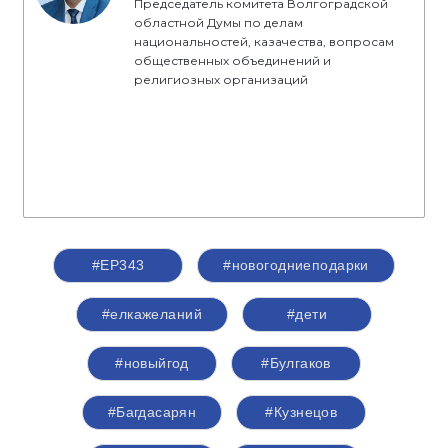
Председатель комитета Волгоградской
областной Думы по делам
национальностей, казачества, вопросам
общественных объединений и
религиозных организаций
#ЕР343
#новогодниеподарки
#елкажеланий
#дети
#новыйгод
#Булгаков
#Багдасарян
#Кузнецов