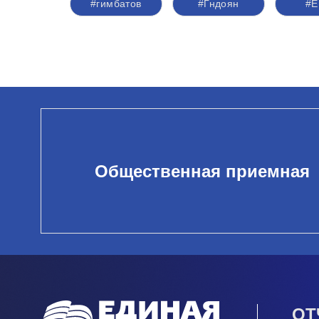
#гимбатов
#Гндоян
#Е
Общественная приемная
ОТ