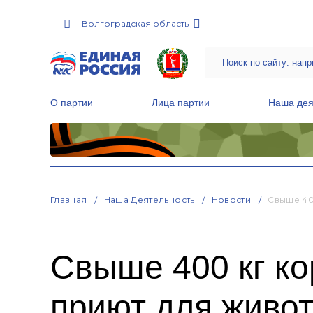
Волгоградская область
О партии
Лица партии
Наша дея
Местные общественные приемные Партии
Руководитель Региональной обще
Народная программа «Единой России»
Главная
Наша Деятельность
Новости
Свыше 40
Свыше 400 кг ко
приют для живо