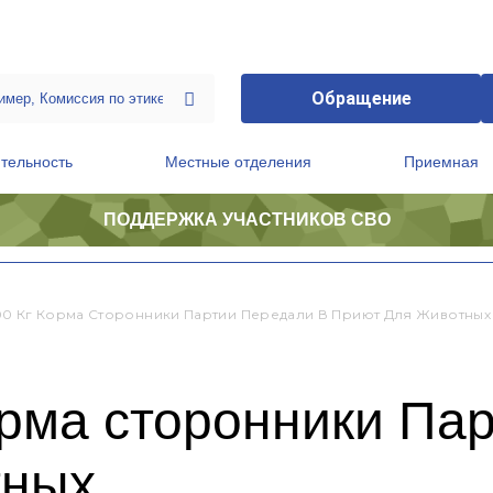
Обращение
тельность
Местные отделения
Приемная
ПОДДЕРЖКА УЧАСТНИКОВ СВО
ственной приемной Председателя Партии
Президиум регионального политического совета
0 Кг Корма Сторонники Партии Передали В Приют Для Животных
рма сторонники Пар
тных