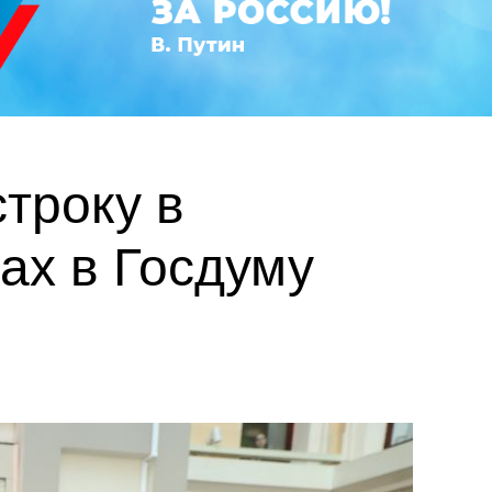
троку в
ах в Госдуму