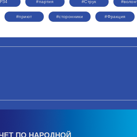
Р34
#партия
#Струк
#волон
#приют
#сторонники
#Фракция
ЧЕТ ПО НАРОДНОЙ