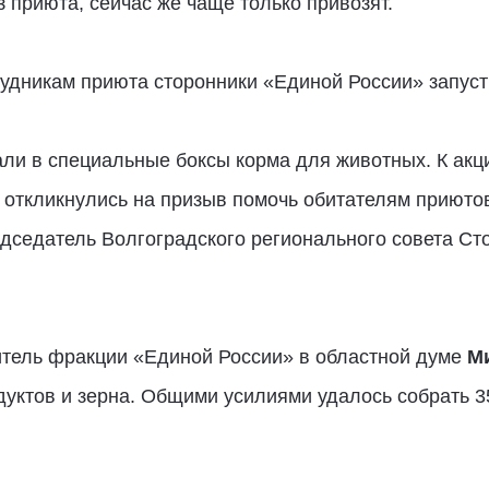
 приюта, сейчас же чаще только привозят.
рудникам приюта сторонники «Единой России» запус
ли в специальные боксы корма для животных. К акц
откликнулись на призыв помочь обитателям приюто
едседатель Волгоградского регионального совета С
дитель фракции «Единой России» в областной думе
М
уктов и зерна. Общими усилиями удалось собрать 35