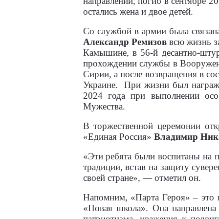
направлении, погиб в сентябре 2
остались жена и двое детей.
Со службой в армии была связана
Александр Ремизов
всю жизнь з
Камышине, в 56-й десантно-штур
прохождении службы в Вооруженн
Сирии, а после возвращения в со
Украине.
При жизни был награжд
2024 года при выполнении осо
Мужества.
В торжественной церемонии отк
«Единая Россия»
Владимир Ник
«Эти ребята были воспитаны на 
традиции, встав на защиту сувер
своей стране», — отметил он.
Напомним, «Парта Героя» – это в
«Новая школа». Она направлена 
патриотизма, уважения к подви