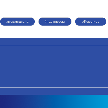
#новаяшкола
#партпроект
#Коротков