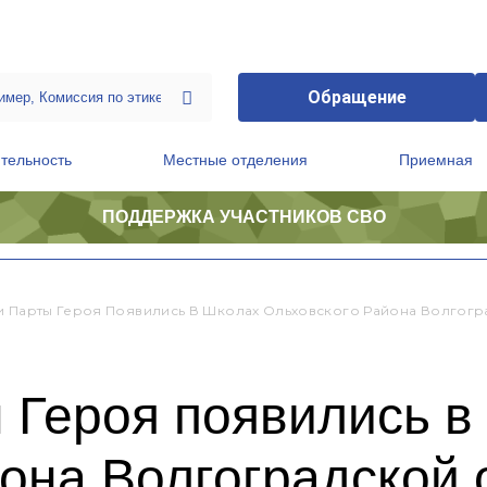
Обращение
тельность
Местные отделения
Приемная
ПОДДЕРЖКА УЧАСТНИКОВ СВО
ственной приемной Председателя Партии
Президиум регионального политического совета
и Парты Героя Появились В Школах Ольховского Района Волгогр
 Героя появились в
она Волгоградской 