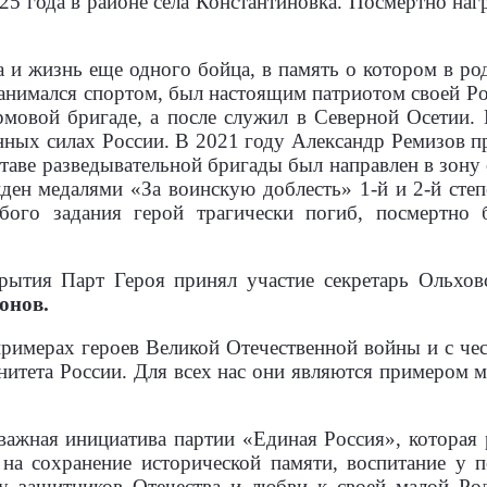
025 года в районе села Константиновка. Посмертно на
 и жизнь еще одного бойца, в память о котором в р
анимался спортом, был настоящим патриотом своей Р
мовой бригаде, а после служил в Северной Осетии. 
ых силах России. В 2021 году Александр Ремизов пр
ставе разведывательной бригады был направлен в зону
ен медалями «За воинскую доблесть» 1-й и 2-й сте
бого задания герой трагически погиб, посмертно
рытия Парт Героя принял участие секретарь Ольховс
онов.
примерах героев Великой Отечественной войны и с ч
енитета России. Для всех нас они являются примером м
ажная инициатива партии «Единая Россия», которая 
на сохранение исторической памяти, воспитание у 
гу защитников Отечества и любви к своей малой Ро