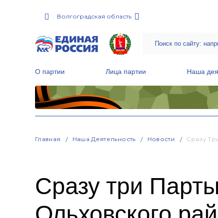
Волгоградская область
О партии
Лица партии
Наша дея
Местные общественные приемные Партии
Руководитель Региональной обще
Народная программа «Единой России»
Главная
Наша Деятельность
Новости
Сразу Тр
Сразу три Парты
Ольховского рай