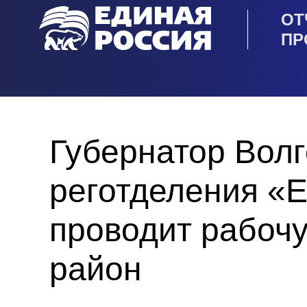
ОТ
ПР
Губернатор Волг
реготделения «
проводит рабоч
район