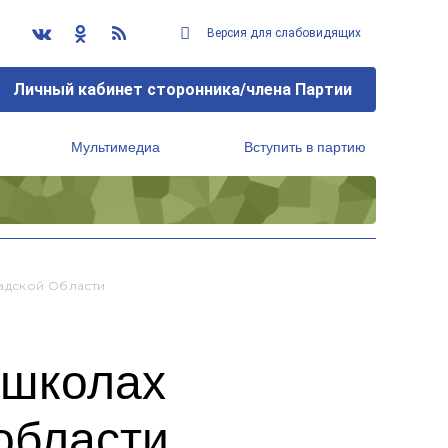
Версия для слабовидящих
Личный кабинет сторонника/члена Партии
Мультимедиа
Вступить в партию
Региональный исполнительный комитет
адской Области
 школах
области