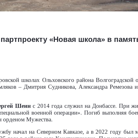
партпроекту «Новая школа» в памят
ровской школах Ольховского района Волгоградской о
емляков – Дмитрия Судникова, Александра Ремезова 
ергей Шеин
с 2014 года служил на Донбассе. При ж
специальной военной операции». Погиб выполняя боев
н орденом Мужества.
жбу начал на Северном Кавказе, а в 2022 году был 