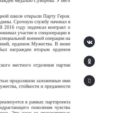
гражден медалью Суворова. У него
одной школе открыли Парту Героя.
одины. Срочную службу начинал в
В 2016 году подписал контракт о
инимал участие в спецоперации в
 специальной военной операции на
пеней, орденом Мужества. В июне
 был награжден вторым орденом
кого местного отделения партии
естью продолжили заложенные ими
ужества, стойкости и преданности
реализуется в рамках партпроекта
подрастающего поколения чувства
дине. Это одно из приоритетных