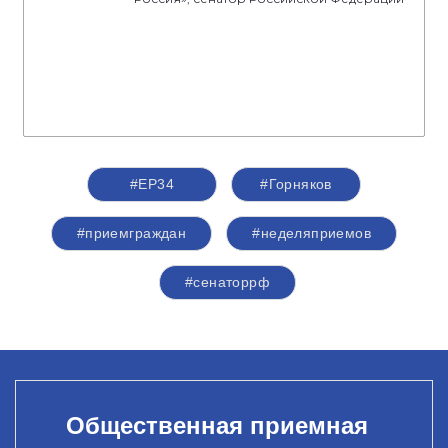
#ЕР34
#Горняков
#приемграждан
#неделяприемов
#сенаторрф
Общественная приемная