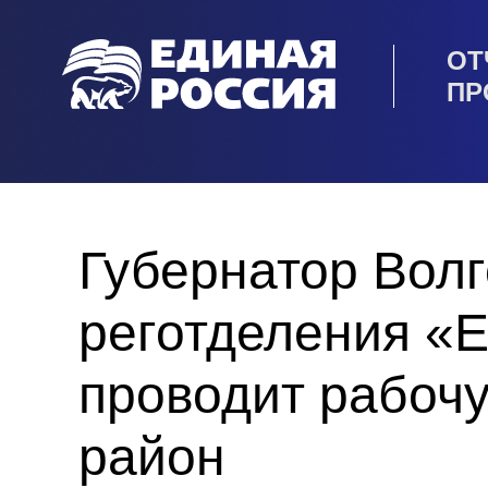
ОТ
ПР
Губернатор Волг
реготделения «
проводит рабоч
район