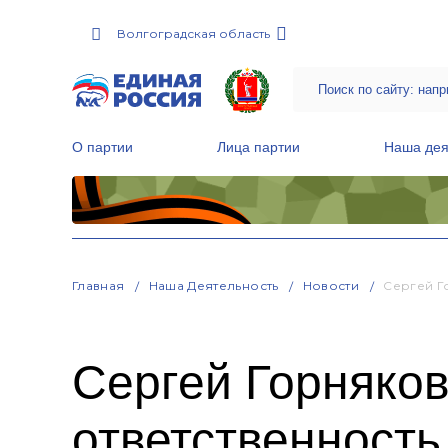
Волгоградская область
О партии
Лица партии
Наша дея
Местные общественные приемные Партии
Руководитель Региональной обще
Народная программа «Единой России»
Главная
Наша Деятельность
Новости
Сергей Г
Сергей Горняков
ответственность