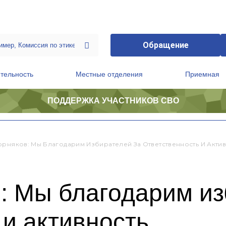
Обращение
тельность
Местные отделения
Приемная
ПОДДЕРЖКА УЧАСТНИКОВ СВО
ственной приемной Председателя Партии
Президиум регионального политического совета
орняков: Мы Благодарим Избирателей За Ответственность И Актив
: Мы благодарим из
 и активность