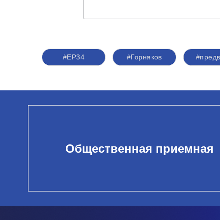
#ЕР34
#Горняков
#предв
Общественная приемная