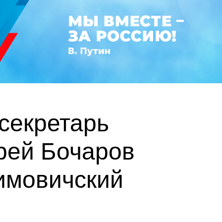
 секретарь
рей Бочаров
имовичский