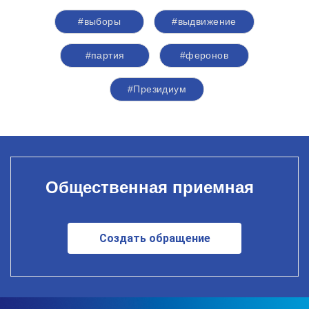
#выборы
#выдвижение
#партия
#феронов
#Президиум
Общественная приемная
Создать обращение