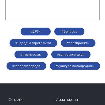
#ЕР34
#Бочаров
#народнаяпрограмма
#партпроекты
#нацпроекты
#капремонтшкол
#городскаясреда
#культурамалойродины
О партии
Лица партии