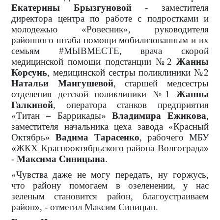
Екатерины Брызгуновой
- заместителя
директора центра по работе с подростками и
молодежью «Ровесник», руководителя
районного штаба помощи мобилизованным и их
семьям #МЫВМЕСТЕ, врача скорой
медицинской помощи подстанции №2
Жанны
Корсунь
, медицинской сестры поликлиники №2
Натальи Мангушевой
, старшей медсестры
отделения детской поликлиники №1
Жанны
Галкиной
, оператора станков предприятия
«Титан – Баррикады»
Владимира Ежикова
,
заместителя начальника цеха завода «Красный
Октябрь»
Вадима Тарасенко
, рабочего МБУ
«ЖКХ Краснооктябрьского района Волгограда»
-
Максима Синицына
.
«Чувства даже не могу передать, ну горжусь,
что району помогаем в озеленении, у нас
зеленым становится район, благоустраиваем
район», - отметил Максим Синицын.