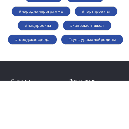
#народнаяпрограмма
#партпроекты
#нацпроекты
#капремонтшкол
#городскаясреда
#культурамалойродины
О партии
Лица партии
Региональные отделения
Контакты РИК
Контакты пресс-службы
Общественная приемная
+7(8442)33-16-84