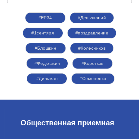
#ЕР34
#Деньзнаний
#1сентяря
#поздравление
#Блошкин
#Колесников
#Федюшкин
#Коротков
#Дильман
#Семененко
Общественная приемная