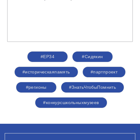
#ЕР34
#Сидякин
#историческаяпамять
#партпроект
#регионы
#ЗнатьЧтобыПомнить
#конкурсшкольныхмузеев