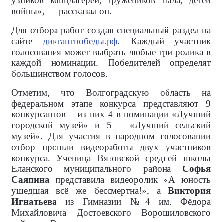
узников концлагерей, тружеников тыла, детей
войны», — рассказал он.
Для отбора работ создан специальный раздел на
сайте
диктантпобеды.рф
. Каждый участник
голосования может выбрать любые три ролика в
каждой номинации. Победителей определят
большинством голосов.
Отметим, что Волгоградскую область на
федеральном этапе конкурса представляют 9
конкурсантов – из них 4 в номинации «Лучший
городской музей» и 5 – «Лучший сельский
музей». Для участия в народном голосовании
отбор прошли видеоработы двух участников
конкурса. Ученица Вязовской средней школы
Еланского муниципального района
Софья
Саяпина
представила видеоролик «А юность
ушедшая всё же бессмертна!», а
Виктория
Игнатьева
из Гимназии №4 им. Фёдора
Михайловича Достоевского Ворошиловского