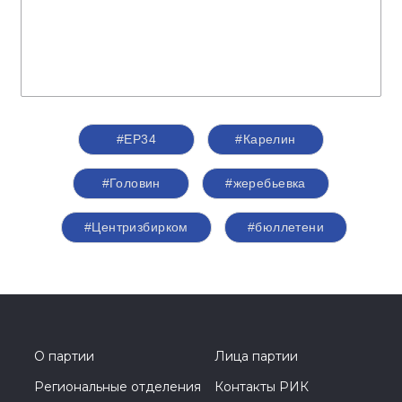
#ЕР34
#Карелин
#Головин
#жеребьевка
#Центризбирком
#бюллетени
О партии
Лица партии
Региональные отделения
Контакты РИК