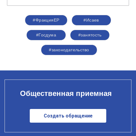
#ФракцияЕР
#Исаев
#Госдума
#занятость
#законодательство
Общественная приемная
Создать обращение