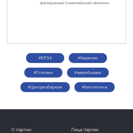
трехкратный Олимпийский чемпион
#ЕР34
#Карелин
#Головин
#жеребьевка
#Центризбирком
#бюллетени
О партии
Лица партии