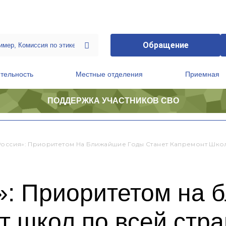
Обращение
тельность
Местные отделения
Приемная
ПОДДЕРЖКА УЧАСТНИКОВ СВО
ственной приемной Председателя Партии
Президиум регионального политического совета
Россия»: Приоритетом На Ближайшие Годы Станет Капремонт Шко
»: Приоритетом на 
т школ по всей стр