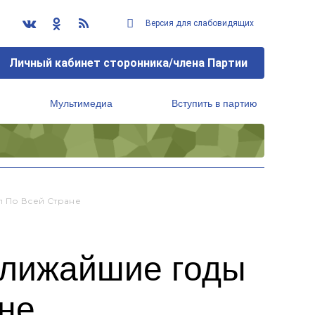
Версия для слабовидящих
Личный кабинет сторонника/члена Партии
Мультимедиа
Вступить в партию
Региональный исполнительный комитет
л По Всей Стране
ближайшие годы
ане