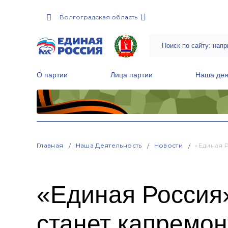
Волгоградская область
О партии
Лица партии
Наша дея
Местные общественные приемные Партии
Руководитель Региональной обще
Народная программа «Единой России»
Главная
Наша Деятельность
Новости
«Единая 
«Единая Россия
станет капремон