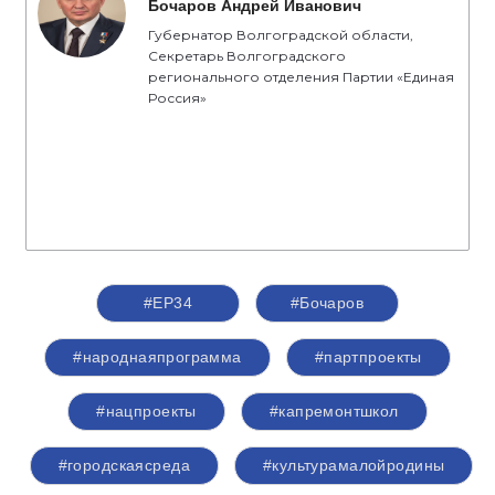
Бочаров Андрей Иванович
Губернатор Волгоградской области,
Секретарь Волгоградского
регионального отделения Партии «Единая
Россия»
#ЕР34
#Бочаров
#народнаяпрограмма
#партпроекты
#нацпроекты
#капремонтшкол
#городскаясреда
#культурамалойродины