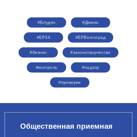
#Блудян
#Демин
#ЕР34
#ЕРВолгоград
#бизнес
#законотворчество
#контроль
#надзор
#проверки
Общественная приемная