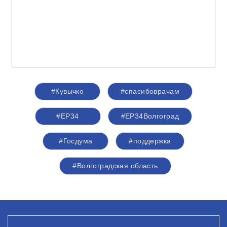
#Кувычко
#спасибоврачам
#ЕР34
#ЕР34Волгоград
#Госдума
#поддержка
#Волгоградская область